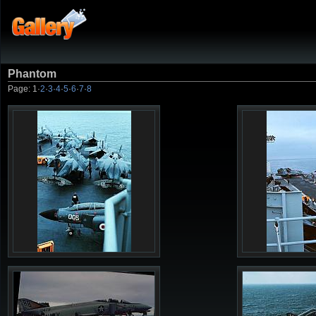
Phantom
Page:
1
·
2
·
3
·
4
·
5
·
6
·
7
·
8