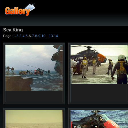
Sea King
Page:
1
·
2
·
3
·
4
·
5
·
6
·
7
·
8
·
9
·
10
…
13
·
14