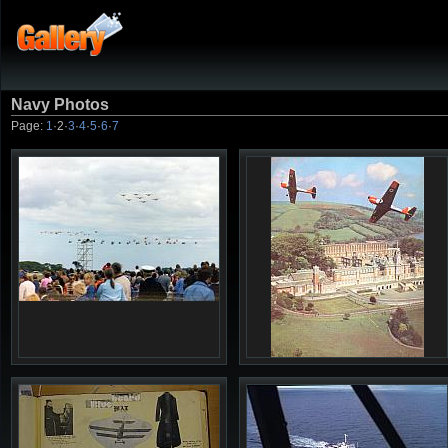
Navy Photos
Page:
1
·
2
·
3
·
4
·
5
·
6
·
7